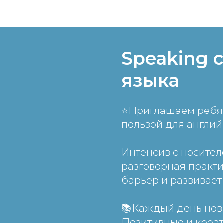
Новости
Speaking 
языка
⭐Приглашаем ребят
пользой для англий
Интенсив с носител
разговорная практи
барьер и развивае
📚Каждый день нов
Позитивные и креат